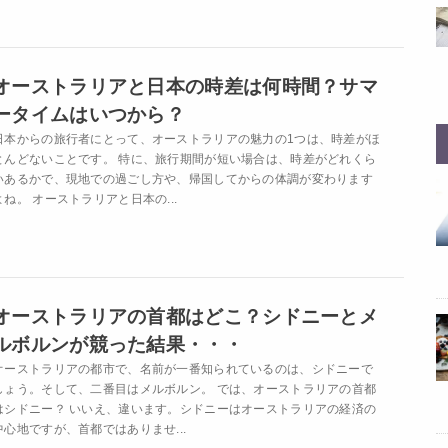
オーストラリアと日本の時差は何時間？サマ
ータイムはいつから？
日本からの旅行者にとって、オーストラリアの魅力の1つは、時差がほ
とんどないことです。 特に、旅行期間が短い場合は、時差がどれくら
いあるかで、現地での過ごし方や、帰国してからの体調が変わります
よね。 オーストラリアと日本の...
オーストラリアの首都はどこ？シドニーとメ
ルボルンが競った結果・・・
オーストラリアの都市で、名前が一番知られているのは、シドニーで
しょう。そして、二番目はメルボルン。 では、オーストラリアの首都
はシドニー？ いいえ、違います。シドニーはオーストラリアの経済の
中心地ですが、首都ではありませ...