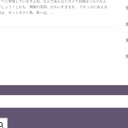
ィーに登場していますよね。なんであんなにカメラ目線ばっちりなん
でしょう！しかも、満面の笑顔。かわいすぎます。 クオッカに会える
のは、ロットネスト島。島へは、...