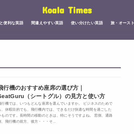
Koala Times
と便利な英語
間違えやすい英語
使い分けたい英語
旅・オース
飛行機のおすすめ座席の選び方｜
SeatGuru（シートグル）の見方と使い方
飛行機では、いつもどんな座席を選んでいますか。 ビジネスのためで
も、休暇目的でも、飛行機内では、できるだけ快適な時間を過ごした
いものです。長時間の移動のときは、特にそうですよね。 窓側、通路
側、飛行機の前方、後方・・・そ...