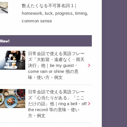
数えたくなる不可算名詞 1｜
homework, luck, progress, timing,
common sense
New!
日常会話で使える英語フレー
ズ「大歓迎・遠慮なく・雨天
決行」他｜be my guest・
come rain or shine 他の意
味・使い方・例文
日常会話で使える英語フレー
ズ「心当たりがある」「ここ
だけの話」他｜ring a bell・off
the record 等の意味・使い
方・例文