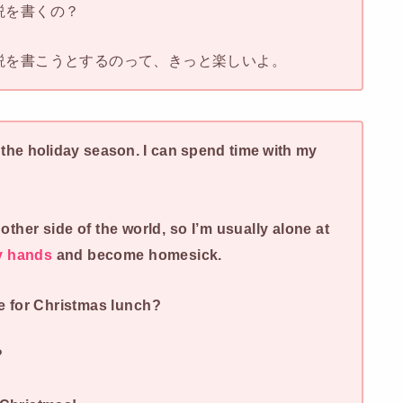
説を書くの？
説を書こうとするのって、きっと楽しいよ。
ve the holiday season. I can spend time with my
other side of the world, so I’m usually alone at
y hands
and become homesick.
 for Christmas lunch?
?