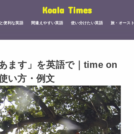
Koala Times
と便利な英語
間違えやすい英語
使い分けたい英語
旅・オース
ます」を英語で｜time on
味・使い方・例文