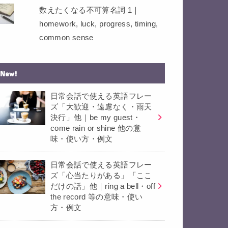
数えたくなる不可算名詞 1｜
homework, luck, progress, timing,
common sense
New!
日常会話で使える英語フレー
ズ「大歓迎・遠慮なく・雨天
決行」他｜be my guest・
come rain or shine 他の意
味・使い方・例文
日常会話で使える英語フレー
ズ「心当たりがある」「ここ
だけの話」他｜ring a bell・off
the record 等の意味・使い
方・例文