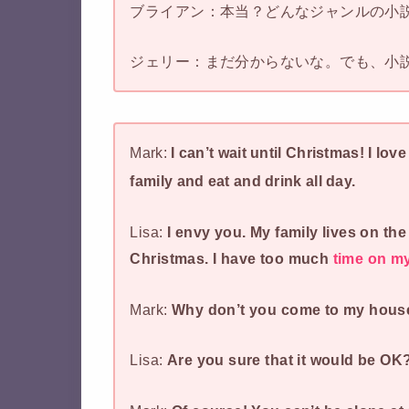
ブライアン：本当？どんなジャンルの小
ジェリー：まだ分からないな。でも、小
Mark:
I can’t wait until Christmas! I lo
family and eat and drink all day.
Lisa:
I envy you. My family lives on the 
Christmas. I have too much
time on m
Mark:
Why don’t you come to my house
Lisa:
Are you sure that it would be OK