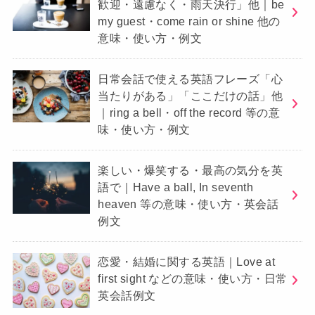
歓迎・遠慮なく・雨天決行」他｜be
my guest・come rain or shine 他の
意味・使い方・例文
日常会話で使える英語フレーズ「心
当たりがある」「ここだけの話」他
｜ring a bell・off the record 等の意
味・使い方・例文
楽しい・爆笑する・最高の気分を英
語で｜Have a ball, In seventh
heaven 等の意味・使い方・英会話
例文
恋愛・結婚に関する英語｜Love at
first sight などの意味・使い方・日常
英会話例文