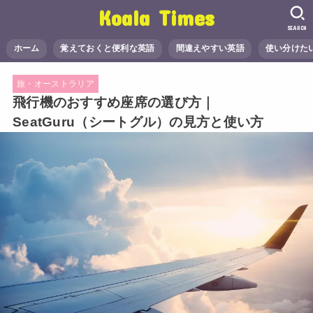
Koala Times
SEARCH
ホーム
覚えておくと便利な英語
間違えやすい英語
使い分けた
旅・オーストラリア
飛行機のおすすめ座席の選び方｜
SeatGuru（シートグル）の見方と使い方