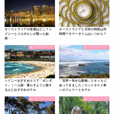
オーストラリアと日本の時差は何
オーストラリアの首都はどこ？シ
時間？サマータイムはいつから？
ドニーとメルボルンが競った結
果・・・
旅・オーストラリア
旅・オーストラリア
シドニーおすすめエリア「ボンダ
「世界一幸せな動物」クオッカ に
イ」｜一人旅・暮らすように旅す
会ってきました｜ロットネスト島
る人におすすめホテル
へのフェリーとホテル
旅・オーストラリア
旅・オーストラリア