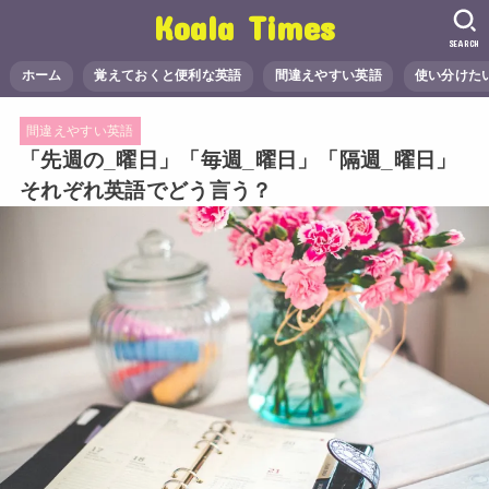
Koala Times
SEARCH
ホーム
覚えておくと便利な英語
間違えやすい英語
使い分けた
間違えやすい英語
「先週の_曜日」「毎週_曜日」「隔週_曜日」
それぞれ英語でどう言う？