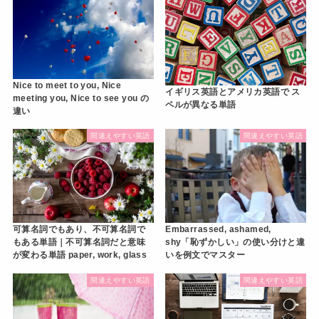
Nice to meet to you, Nice
イギリス英語とアメリカ英語で ス
meeting you, Nice to see you の
ペルが異なる単語
違い
間違えやすい英語
間違えやすい英語
可算名詞でもあり、不可算名詞で
Embarrassed, ashamed,
もある単語｜不可算名詞だと意味
shy「恥ずかしい」の使い分けと違
が変わる単語 paper, work, glass
いを例文でマスター
間違えやすい英語
間違えやすい英語