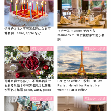
切り分けると不可算名詞になる可
マナーは manner それとも
算名詞｜cake, apple など
manners ?｜常に複数形で使う名
詞
間違えやすい英語
間違えやすい英語
For と to の違い・役割｜He left
可算名詞でもあり、不可算名詞で
Paris、He left for Paris、He
もある単語｜不可算名詞だと意味
went to Paris の違い
が変わる単語 paper, work, glass
間違えやすい英語
間違えやすい英語