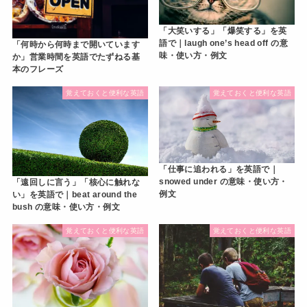
「大笑いする」「爆笑する」を英
語で｜laugh one’s head off の意
「何時から何時まで開いています
味・使い方・例文
か」営業時間を英語でたずねる基
本のフレーズ
覚えておくと便利な英語
覚えておくと便利な英語
「仕事に追われる」を英語で｜
snowed under の意味・使い方・
「遠回しに言う」「核心に触れな
例文
い」を英語で｜beat around the
bush の意味・使い方・例文
覚えておくと便利な英語
覚えておくと便利な英語