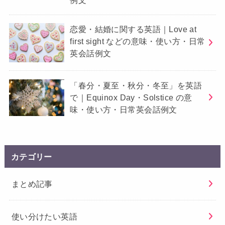
例文
恋愛・結婚に関する英語｜Love at
first sight などの意味・使い方・日常
英会話例文
「春分・夏至・秋分・冬至」を英語
で｜Equinox Day・Solstice の意
味・使い方・日常英会話例文
カテゴリー
まとめ記事
使い分けたい英語