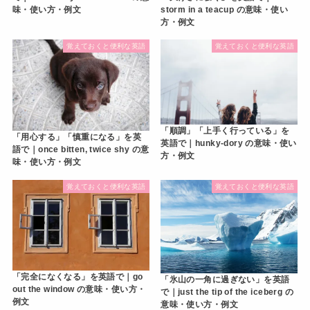
味・使い方・例文
storm in a teacup の意味・使い
方・例文
覚えておくと便利な英語
覚えておくと便利な英語
「順調」「上手く行っている」を
「用心する」「慎重になる」を英
英語で｜hunky-dory の意味・使い
語で｜once bitten, twice shy の意
方・例文
味・使い方・例文
覚えておくと便利な英語
覚えておくと便利な英語
「完全になくなる」を英語で｜go
「氷山の一角に過ぎない」を英語
out the window の意味・使い方・
で｜just the tip of the iceberg の
例文
意味・使い方・例文