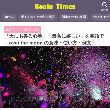
Koala Times
SEARCH
ホーム
覚えておくと便利な英語
間違えやすい英語
使い分けた
覚えておくと便利な英語
「天にも昇る心地」「最高に嬉しい」を英語で
｜over the moon の意味・使い方・例文