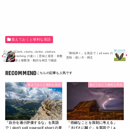
覚えておくと便利な英語
Cloth, cloths, clothe, clothes,
「興味津々」を英語で｜all ears の
clothing の違い｜意味と発音・単数
意味・使い方・例文
形と複数形・動詞を例文で確認
RECOMMEND
覚えておくと便利な英語
覚えておくと便利な英語
「自分を過小評価するな」を英語
「些細なことを深刻に考える」
で｜don’t sell yourself short の意
「大げさに騒ぐ」を英語で｜a