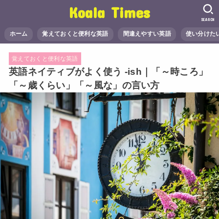
Koala Times
SEARCH
ホーム
覚えておくと便利な英語
間違えやすい英語
使い分けた
覚えておくと便利な英語
英語ネイティブがよく使う -ish｜「～時ころ」
「～歳くらい」「～風な」の言い方