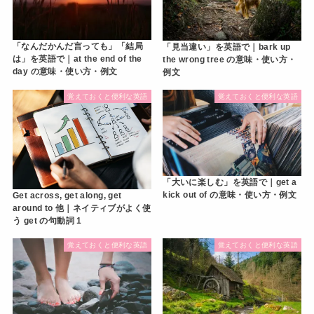
「なんだかんだ言っても」「結局
「見当違い」を英語で｜bark up
は」を英語で｜at the end of the
the wrong tree の意味・使い方・
day の意味・使い方・例文
例文
覚えておくと便利な英語
覚えておくと便利な英語
「大いに楽しむ」を英語で｜get a
kick out of の意味・使い方・例文
Get across, get along, get
around to 他｜ネイティブがよく使
う get の句動詞 1
覚えておくと便利な英語
覚えておくと便利な英語