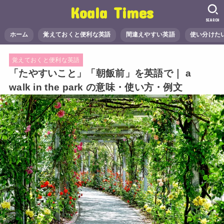
Koala Times
SEARCH
ホーム
覚えておくと便利な英語
間違えやすい英語
使い分けた
覚えておくと便利な英語
「たやすいこと」「朝飯前」を英語で｜ a
walk in the park の意味・使い方・例文