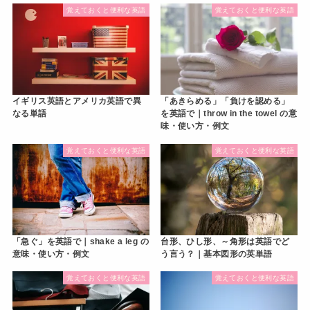
覚えておくと便利な英語
覚えておくと便利な英語
イギリス英語とアメリカ英語で異
「あきらめる」「負けを認める」
なる単語
を英語で｜throw in the towel の意
味・使い方・例文
覚えておくと便利な英語
覚えておくと便利な英語
「急ぐ」を英語で｜shake a leg の
台形、ひし形、～角形は英語でど
意味・使い方・例文
う言う？｜基本図形の英単語
覚えておくと便利な英語
覚えておくと便利な英語