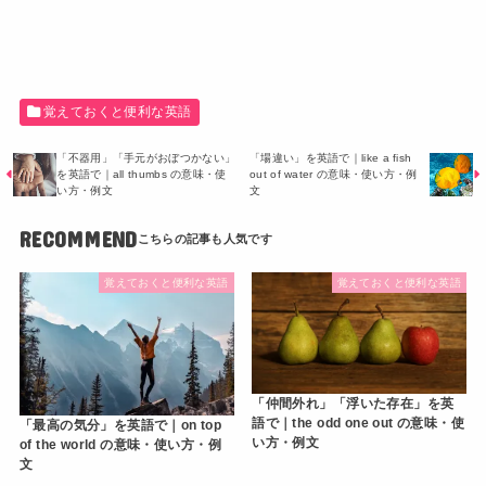
覚えておくと便利な英語
「不器用」「手元がおぼつかない」
「場違い」を英語で｜like a fish
を英語で｜all thumbs の意味・使
out of water の意味・使い方・例
い方・例文
文
RECOMMEND
覚えておくと便利な英語
覚えておくと便利な英語
「仲間外れ」「浮いた存在」を英
語で｜the odd one out の意味・使
「最高の気分」を英語で｜on top
い方・例文
of the world の意味・使い方・例
文