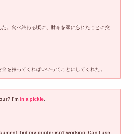
んだ。食べ終わる頃に、財布を家に忘れたことに突
お金を持ってくればいいってことにしてくれた。
vour? I’m
in a pickle
.
ocument, but my printer isn’t working. Can I use