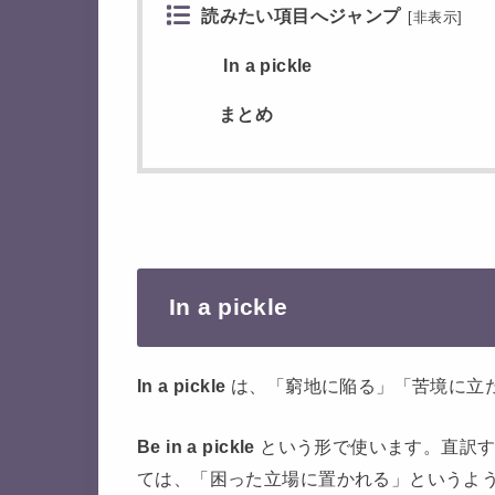
読みたい項目へジャンプ
[
非表示
]
In a pickle
まとめ
In a pickle
In a pickle
は、「窮地に陥る」「苦境に立
Be in a pickle
という形で使います。直訳す
ては、「困った立場に置かれる」というよ