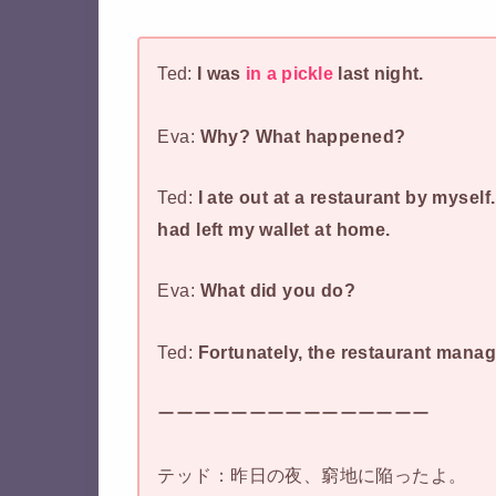
Ted:
I was
in a pickle
last night.
Eva:
Why? What happened?
Ted:
I ate out at a restaurant by myself.
had left my wallet at home.
Eva:
What did you do?
Ted:
Fortunately, the restaurant manage
ーーーーーーーーーーーーーーー
テッド：昨日の夜、窮地に陥ったよ。