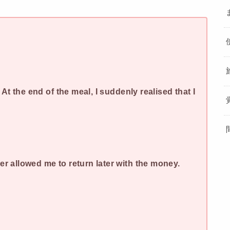
 At the end of the meal, I suddenly realised that I
r allowed me to return later with the money.