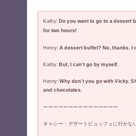
Kathy:
Do you want to go to a dessert 
for two hours!
Henry:
A dessert buffet? No, thanks. I 
Kathy:
But, I can’t go by myself.
Henry:
Why don’t you go with Vicky. S
and chocolates.
ーーーーーーーーーーーーーーー
キャシー：デザートビュッフェに行かな