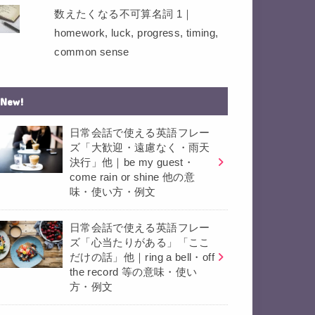
数えたくなる不可算名詞 1｜
homework, luck, progress, timing,
common sense
New!
日常会話で使える英語フレー
ズ「大歓迎・遠慮なく・雨天
決行」他｜be my guest・
come rain or shine 他の意
味・使い方・例文
日常会話で使える英語フレー
ズ「心当たりがある」「ここ
だけの話」他｜ring a bell・off
the record 等の意味・使い
方・例文