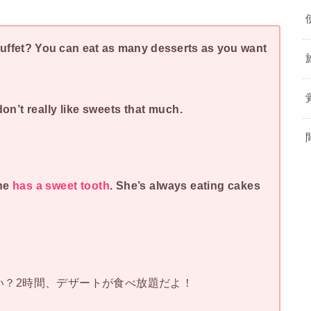
buffet? You can eat as many desserts as you want
don’t really like sweets that much.
he
has
a sweet tooth
. She’s always eating cakes
い？2時間、デザートが食べ放題だよ！