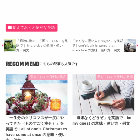
覚えておくと便利な英語
「窮地に陥る」「困っている」を英
「そんなに悪い人じゃない」を英語
語で｜ in a pickle の意味・使い
で｜one's bark is worse than
方・例文
one's bite の意味・使い方・例文
RECOMMEND
覚えておくと便利な英語
覚えておくと便利な英語
「一生分のクリスマスが一度にや
「遠慮なくどうぞ」を英語で｜be
ってきた（ものすごく幸せ）」を
my guest の意味・使い方・例文
英語で｜all of one’s Christmases
have come at once の意味・使い