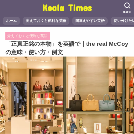
Koala Times
SEARCH
ホーム
覚えておくと便利な英語
間違えやすい英語
使い分けた
覚えておくと便利な英語
「正真正銘の本物」を英語で｜the real McCoy
の意味・使い方・例文