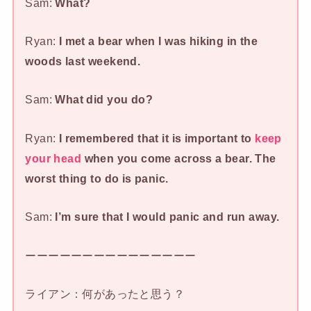
Sam:
What?
Ryan:
I met a bear when I was hiking in the
woods last weekend.
Sam:
What did you do?
Ryan:
I remembered that it is important to
keep
your head
when you come across a bear. The
worst thing to do is panic.
Sam:
I’m sure that I would panic and run away.
ーーーーーーーーーーーーーーー
ライアン：何があったと思う？