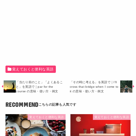
覚えておくと便利な英語
「当たり前のこと」「よくあるこ
「その時に考える」を英語で｜I'll
と」を英語で｜par for the
cross that bridge when I come to
course の意味・使い方・例文
it の意味・使い方・例文
RECOMMEND
覚えておくと便利な英語
覚えておくと便利な英語