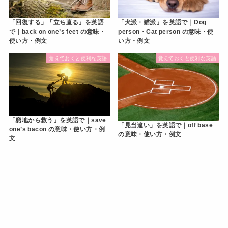
「回復する」「立ち直る」を英語
「犬派・猫派」を英語で｜Dog
で｜back on one’s feet の意味・
person・Cat person の意味・使
使い方・例文
い方・例文
覚えておくと便利な英語
覚えておくと便利な英語
「窮地から救う」を英語で｜save
「見当違い」を英語で｜off base
one’s bacon の意味・使い方・例
の意味・使い方・例文
文