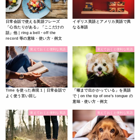
イギリス英語とアメリカ英語で異
日常会話で使える英語フレーズ
なる単語
「心当たりがある」「ここだけの
話」他｜ring a bell・off the
record 等の意味・使い方・例文
覚えておくと便利な英語
覚えておくと便利な英語
Time を使った表現 1｜日常会話で
「喉まで出かかっている」を英語
よく使う言い回し
で｜on the tip of one’s tongue の
意味・使い方・例文
覚えておくと便利な英語
覚えておくと便利な英語