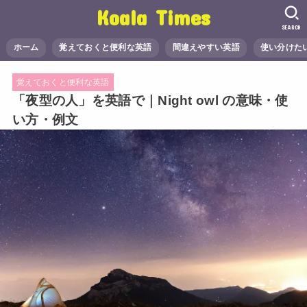
Koala Times
SEARCH
ホーム
覚えておくと便利な英語
間違えやすい英語
使い分けた
覚えておくと便利な英語
「夜型の人」を英語で｜Night owl の意味・使
い方・例文