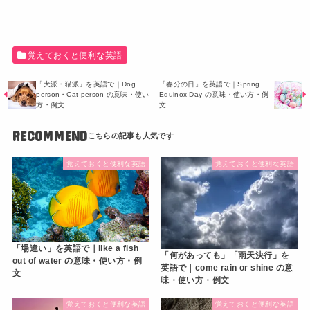
覚えておくと便利な英語
「犬派・猫派」を英語で｜Dog
「春分の日」を英語で｜Spring
person・Cat person の意味・使い
Equinox Day の意味・使い方・例
方・例文
文
RECOMMEND
覚えておくと便利な英語
覚えておくと便利な英語
「場違い」を英語で｜like a fish
「何があっても」「雨天決行」を
out of water の意味・使い方・例
英語で｜come rain or shine の意
文
味・使い方・例文
覚えておくと便利な英語
覚えておくと便利な英語