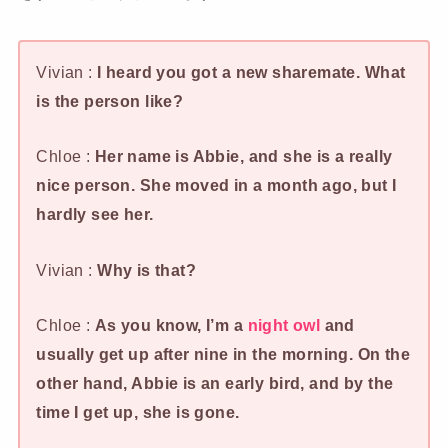
Vivian :
I heard you got a new sharemate. What
is the person like?
Chloe :
Her name is Abbie, and she is a really
nice person. She moved in a month ago, but I
hardly see her.
Vivian :
Why is that?
Chloe :
As you know, I’m a
night owl
and
usually get up after nine in the morning. On the
other hand, Abbie is an early bird, and by the
time I get up, she is gone.