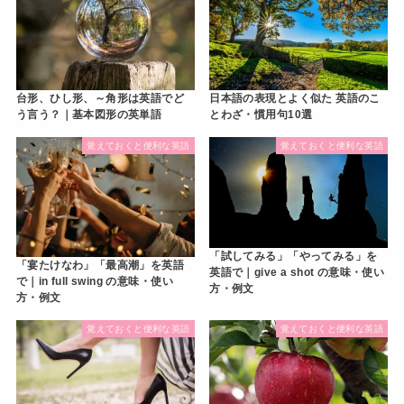
台形、ひし形、～角形は英語でど
日本語の表現とよく似た 英語のこ
う言う？｜基本図形の英単語
とわざ・慣用句10選
覚えておくと便利な英語
覚えておくと便利な英語
「試してみる」「やってみる」を
「宴たけなわ」「最高潮」を英語
英語で｜give a shot の意味・使い
で｜in full swing の意味・使い
方・例文
方・例文
覚えておくと便利な英語
覚えておくと便利な英語