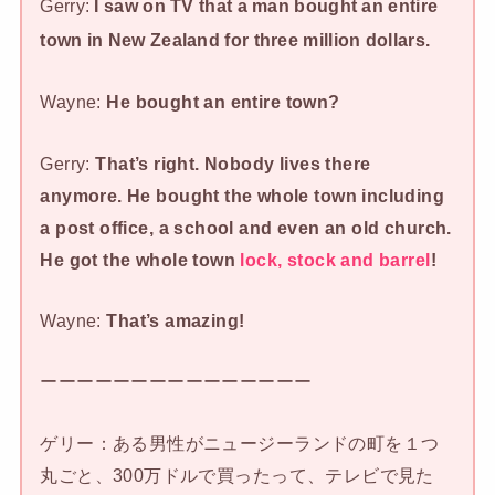
Gerry:
I saw on TV that a man bought an entire
town in New Zealand for three million dollars.
Wayne:
He bought an entire town?
Gerry:
That’s right. Nobody lives there
anymore. He bought the whole town including
a post office, a school and even an old church.
He got the whole town
lock, stock and barrel
!
Wayne:
That’s amazing!
ーーーーーーーーーーーーーーー
ゲリー：ある男性がニュージーランドの町を１つ
丸ごと、300万ドルで買ったって、テレビで見た