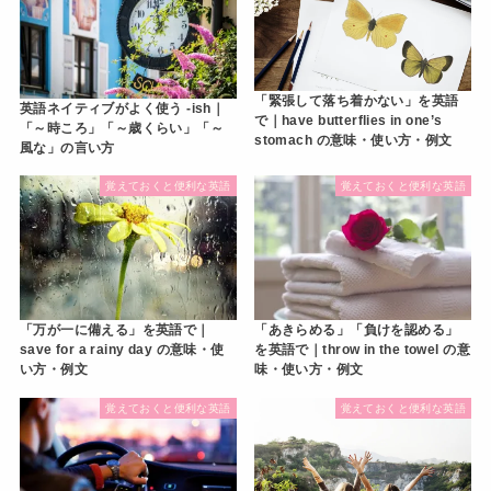
「緊張して落ち着かない」を英語
英語ネイティブがよく使う -ish｜
で｜have butterflies in one’s
「～時ころ」「～歳くらい」「～
stomach の意味・使い方・例文
風な」の言い方
覚えておくと便利な英語
覚えておくと便利な英語
「万が一に備える」を英語で｜
「あきらめる」「負けを認める」
save for a rainy day の意味・使
を英語で｜throw in the towel の意
い方・例文
味・使い方・例文
覚えておくと便利な英語
覚えておくと便利な英語