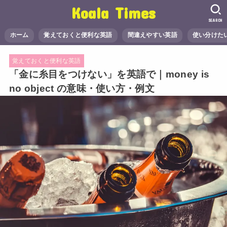
Koala Times
SEARCH
ホーム
覚えておくと便利な英語
間違えやすい英語
使い分けた
覚えておくと便利な英語
「金に糸目をつけない」を英語で｜money is
no object の意味・使い方・例文