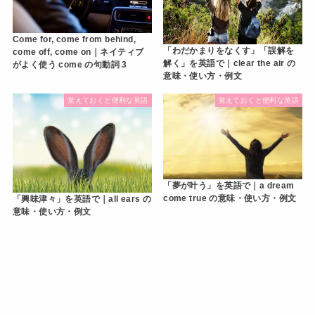
Come for, come from behind,
「わだかまりをなくす」「誤解を
come off, come on｜ネイティブ
解く」を英語で｜clear the air の
がよく使う come の句動詞 3
意味・使い方・例文
覚えておくと便利な英語
覚えておくと便利な英語
「夢が叶う」を英語で｜a dream
come true の意味・使い方・例文
「興味津々」を英語で｜all ears の
意味・使い方・例文