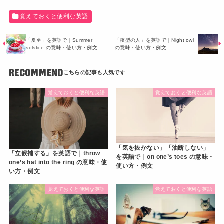
覚えておくと便利な英語
「夏至」を英語で｜Summer
「夜型の人」を英語で｜Night owl
solstice の意味・使い方・例文
の意味・使い方・例文
RECOMMEND
覚えておくと便利な英語
覚えておくと便利な英語
「気を抜かない」「油断しない」
「立候補する」を英語で｜throw
を英語で｜on one’s toes の意味・
one’s hat into the ring の意味・使
使い方・例文
い方・例文
覚えておくと便利な英語
覚えておくと便利な英語