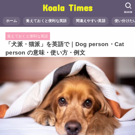
Koala Times
SEARCH
ホーム
覚えておくと便利な英語
間違えやすい英語
使い分けた
覚えておくと便利な英語
「犬派・猫派」を英語で｜Dog person・Cat
person の意味・使い方・例文