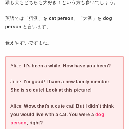
猫も犬もどちらも大好き！という方も多いでしょう。
英語では「猫派」を
cat person
、「犬派」を
dog
person
と言います。
覚えやすいですよね。
Alice:
It’s been a while. How have you been?
June:
I’m good! I have a new family member.
She is so cute! Look at this picture!
Alice:
Wow, that’s a cute cat! But I didn’t think
you would live with a cat. You were a
dog
person
, right?