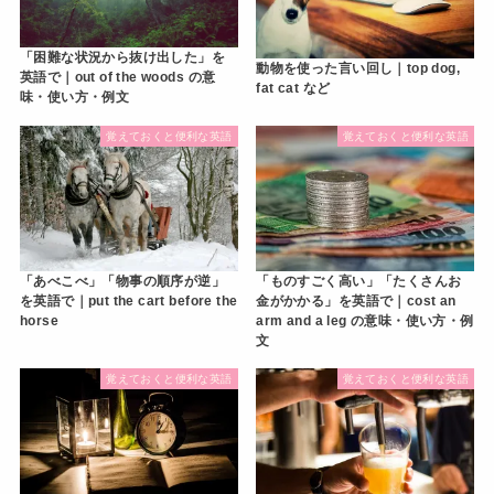
「困難な状況から抜け出した」を
動物を使った言い回し｜top dog,
英語で｜out of the woods の意
fat cat など
味・使い方・例文
覚えておくと便利な英語
覚えておくと便利な英語
「あべこべ」「物事の順序が逆」
「ものすごく高い」「たくさんお
を英語で｜put the cart before the
金がかかる」を英語で｜cost an
horse
arm and a leg の意味・使い方・例
文
覚えておくと便利な英語
覚えておくと便利な英語