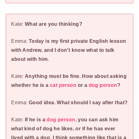
Kate:
What are you thinking?
Emma:
Today is my first private English lesson
with Andrew, and I don’t know what to talk
about with him.
Kate:
Anything must be fine. How about asking
whether he is a
cat person
or a
dog person
?
Emma:
Good idea. What should I say after that?
Kate:
If he is a
dog person
, you can ask him
what kind of dog he likes, or if he has ever
lived with a dog. I think something like that is a