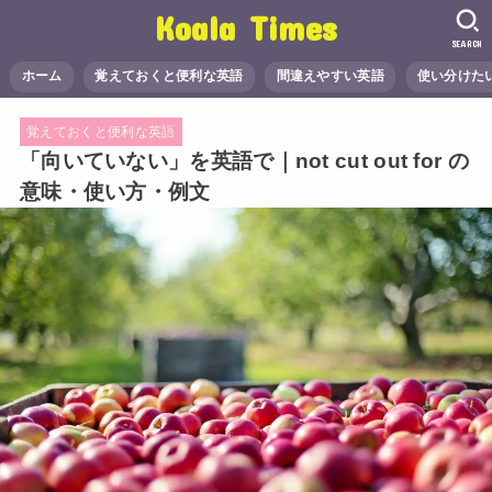
Koala Times
SEARCH
ホーム
覚えておくと便利な英語
間違えやすい英語
使い分けた
覚えておくと便利な英語
「向いていない」を英語で｜not cut out for の
意味・使い方・例文