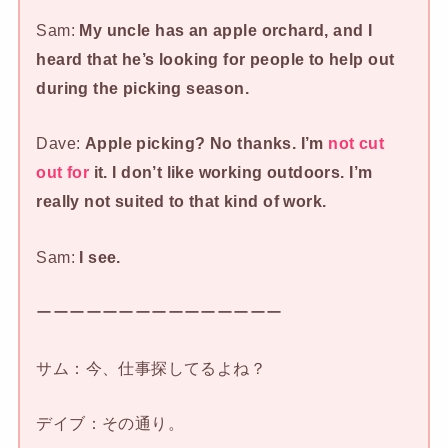
Sam:
My uncle has an apple orchard, and I
heard that he’s looking for people to help out
during the picking season.
Dave:
Apple picking? No thanks. I’m
not cut
out for
it. I don’t like working outdoors. I’m
really not suited to that kind of work.
Sam:
I see.
ーーーーーーーーーーーーーーー
サム：今、仕事探してるよね？
デイブ：その通り。