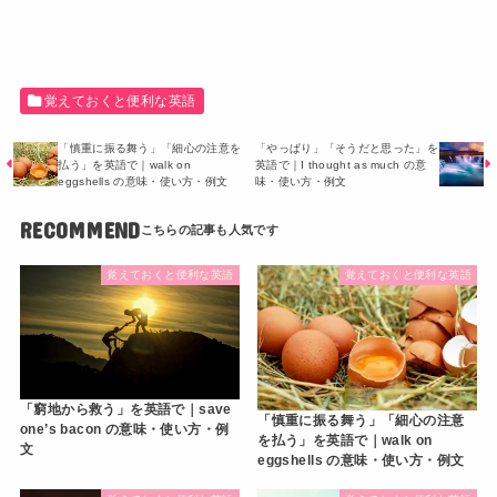
覚えておくと便利な英語
「慎重に振る舞う」「細心の注意を
「やっぱり」「そうだと思った」を
払う」を英語で｜walk on
英語で｜I thought as much の意
eggshells の意味・使い方・例文
味・使い方・例文
RECOMMEND
覚えておくと便利な英語
覚えておくと便利な英語
「窮地から救う」を英語で｜save
「慎重に振る舞う」「細心の注意
one’s bacon の意味・使い方・例
を払う」を英語で｜walk on
文
eggshells の意味・使い方・例文