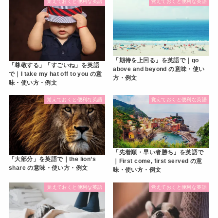
覚えておくと便利な英語
覚えておくと便利な英語
「期待を上回る」を英語で｜go
「尊敬する」「すごいね」を英語
above and beyond の意味・使い
で｜I take my hat off to you の意
方・例文
味・使い方・例文
覚えておくと便利な英語
覚えておくと便利な英語
「先着順・早い者勝ち」を英語で
「大部分」を英語で｜the lion’s
｜First come, first served の意
share の意味・使い方・例文
味・使い方・例文
覚えておくと便利な英語
覚えておくと便利な英語