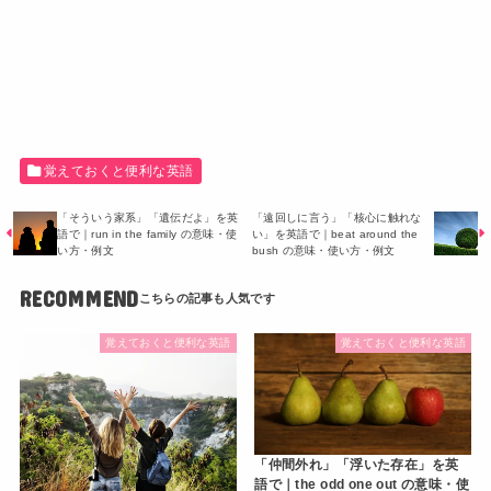
覚えておくと便利な英語
「そういう家系」「遺伝だよ」を英
「遠回しに言う」「核心に触れな
語で｜run in the family の意味・使
い」を英語で｜beat around the
い方・例文
bush の意味・使い方・例文
RECOMMEND
覚えておくと便利な英語
覚えておくと便利な英語
「仲間外れ」「浮いた存在」を英
語で｜the odd one out の意味・使