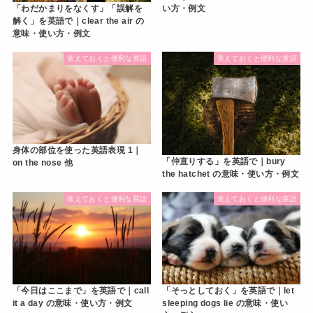
い方・例文
「わだかまりをなくす」「誤解を
解く」を英語で｜clear the air の
意味・使い方・例文
覚えておくと便利な英語
覚えておくと便利な英語
身体の部位を使った英語表現 1｜
「仲直りする」を英語で｜bury
on the nose 他
the hatchet の意味・使い方・例文
覚えておくと便利な英語
覚えておくと便利な英語
「今日はここまで」を英語で｜call
「そっとしておく」を英語で｜let
it a day の意味・使い方・例文
sleeping dogs lie の意味・使い