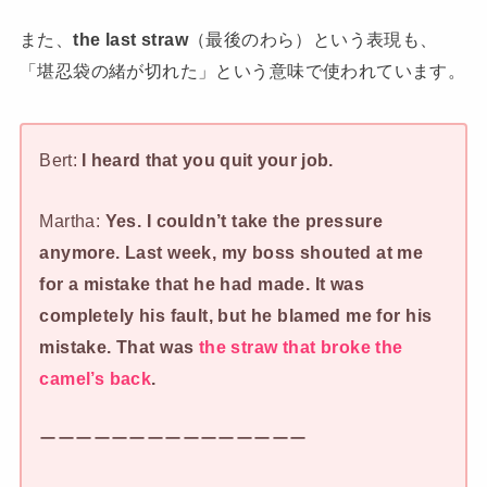
また、
the
last straw
（最後のわら）という表現も、
「堪忍袋の緒が切れた」という
意味で使われています。
Bert:
I heard that you quit your job.
Martha:
Yes. I couldn’t take the pressure
anymore. Last week, my boss shouted at me
for a mistake that
he
had made. It was
completely his fault, but he blamed me for his
mistake. That was
the straw that broke the
camel’s back
.
ーーーーーーーーーーーーーーー