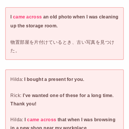
I
came across
an old photo when I was cleaning
up the storage room.
物置部屋を片付けているとき、古い写真を見つけ
た。
Hilda:
I bought a present for you.
Rick:
I’ve wanted one of these for a long time.
Thank you!
Hilda:
I
came across
that when I was browsing
in a new shop near my workplace.