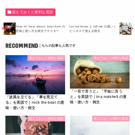
覚えておくと便利な英語
Hear of, hear about, hear from の
Let me know と tell me の違い｜
意味と使い方を例文でマスター
ビジネスで使える例文
RECOMMEND
覚えておくと便利な英語
覚えておくと便利な英語
「一言で言うと」「手短に言う
と」を英語で｜in a nutshell の意
「波風を立てる」「事を荒立て
味・使い方・例文
る」を英語で｜rock the boat の意
味・使い方・例文
覚えておくと便利な英語
覚えておくと便利な英語