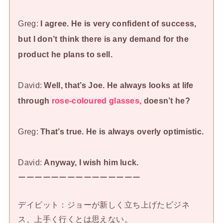
Greg:
I agree. He is very confident of success,
but I don’t think there is any demand for the
product he plans to sell.
David:
Well, that’s Joe. He always looks at life
through
rose-coloured glasses,
doesn’t he?
Greg:
That’s true. He is always overly optimistic.
David:
Anyway, I wish him luck.
ーーーーーーーーーーーーーーー
デイビット：ジョーが新しく立ち上げたビジネ
ス、上手く行くとは思えない。