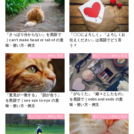
「さっぱり分からない」を英語で
「〇〇によろしく」「よろしくお
｜can’t make head or tail of の意
伝えください」は英語でどう言
味・使い方・例文
う？
覚えておくと便利な英語
覚えておくと便利な英語
「がらくた」「細々としたもの」
「意見が一致する」「話が合う」
を英語で｜odds and ends の意
を英語で｜see eye to eye の意
味・使い方・例文
味・使い方・例文
覚えておくと便利な英語
覚えておくと便利な英語