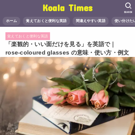
Koala Times
SEARCH
ホーム
覚えておくと便利な英語
間違えやすい英語
使い分けた
覚えておくと便利な英語
「楽観的・いい面だけを見る」を英語で｜
rose-coloured glasses の意味・使い方・例文