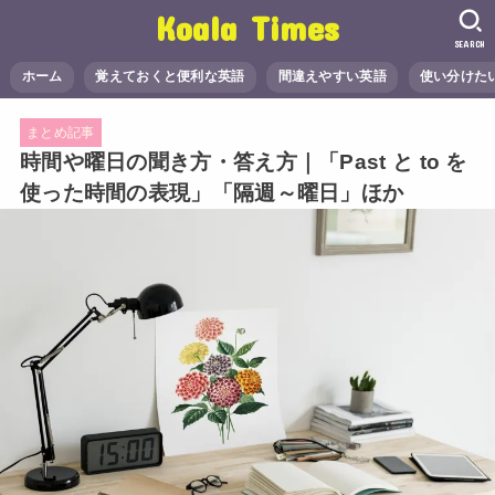
Koala Times
SEARCH
ホーム
覚えておくと便利な英語
間違えやすい英語
使い分けた
まとめ記事
時間や曜日の聞き方・答え方｜「Past と to を
使った時間の表現」「隔週～曜日」ほか