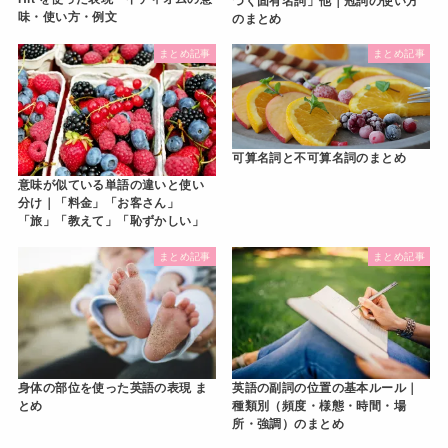
つく固有名詞」他｜冠詞の使い方
味・使い方・例文
のまとめ
まとめ記事
まとめ記事
可算名詞と不可算名詞のまとめ
意味が似ている単語の違いと使い
分け｜「料金」「お客さん」
「旅」「教えて」「恥ずかしい」
まとめ記事
まとめ記事
身体の部位を使った英語の表現 ま
英語の副詞の位置の基本ルール｜
とめ
種類別（頻度・様態・時間・場
所・強調）のまとめ