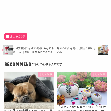
まとめ記事
不可算名詞にも可算名詞にもなる単
身体の部位を使った英語の表現 ま
語 Time｜意味・複数形になるとき
とめ
RECOMMEND
まとめ記事
まとめ記事
「人名につける a と the」「the が
Hit を使った表現・イディオムの意