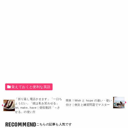
覚えておくと便利な英語
「折り返し電話させます」「一口ち
簡単！Wish と hope の違い・使い
ょうだい」「彼は私を笑わせる」
分け｜例文と練習問題でマスター
let, make, have｜使役動詞「～さ
せる」の使い方
RECOMMEND