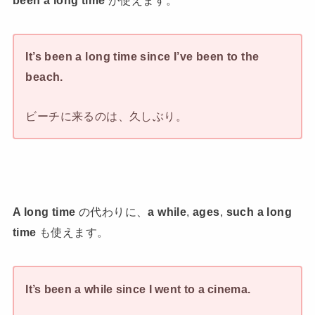
been a long time
が使えます。
It’s been a long time since I’ve been to the
beach.
ビーチに来るのは、久しぶり。
A long time
の代わりに、
a while
,
ages
,
such a long
time
も使えます。
It’s been a while since I went to a cinema.