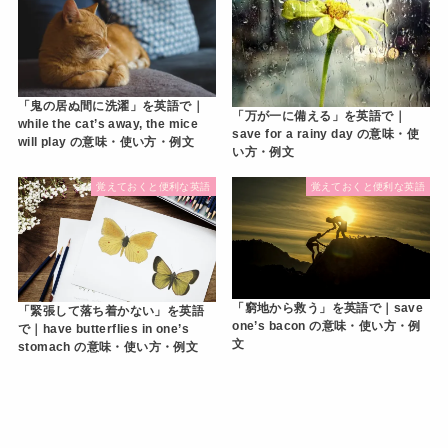
「鬼の居ぬ間に洗濯」を英語で｜
「万が一に備える」を英語で｜
while the cat’s away, the mice
save for a rainy day の意味・使
will play の意味・使い方・例文
い方・例文
覚えておくと便利な英語
覚えておくと便利な英語
「窮地から救う」を英語で｜save
「緊張して落ち着かない」を英語
one’s bacon の意味・使い方・例
で｜have butterflies in one’s
文
stomach の意味・使い方・例文