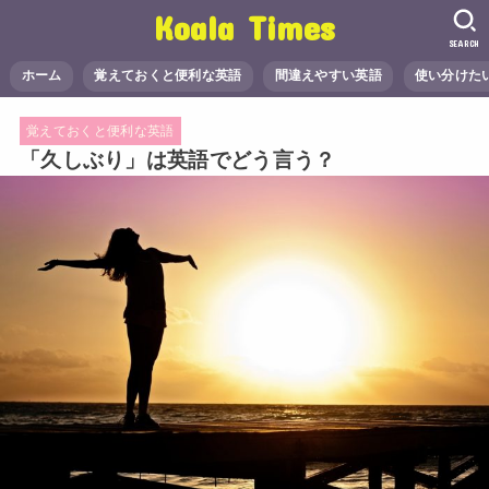
Koala Times
SEARCH
ホーム
覚えておくと便利な英語
間違えやすい英語
使い分けた
覚えておくと便利な英語
「久しぶり」は英語でどう言う？