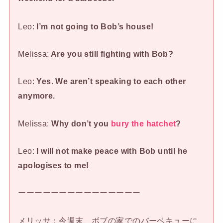
Leo:
I’m not going to Bob’s house!
Melissa:
Are you still fighting with Bob?
Leo:
Yes. We aren’t speaking to each other
anymore.
Melissa:
Why don’t you
bury the hatchet
?
Leo:
I will not make peace with Bob until he
apologises to me!
ーーーーーーーーーーーーーーー
メリッサ：今週末、ボブの家でのバーベキューに