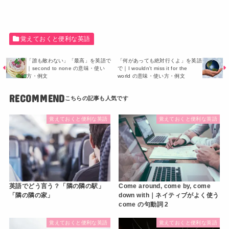
覚えておくと便利な英語
「誰も敵わない」「最高」を英語で
「何があっても絶対行くよ」を英語
｜second to none の意味・使い
で｜I wouldn't miss it for the
方・例文
world の意味・使い方・例文
RECOMMEND
覚えておくと便利な英語
覚えておくと便利な英語
英語でどう言う？「隣の隣の駅」
Come around, come by, come
「隣の隣の家」
down with｜ネイティブがよく使う
come の句動詞 2
覚えておくと便利な英語
覚えておくと便利な英語