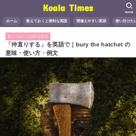
Koala Times
SEARCH
ホーム
覚えておくと便利な英語
間違えやすい英語
使い分けた
覚えておくと便利な英語
「仲直りする」を英語で｜bury the hatchet の
意味・使い方・例文